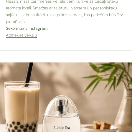
Plašāks nišas parfimērijas veikals tiem, kuri vēlas padziļinātāku
aromāta izvēli. Smaržas ar raksturu, niansēm un personiskāku
sajūtu - ar konsultāciju, kas palīdz saprast, kas patiešām būs Tev
piemērots.
Seko mums Instagram.
Apmeklēt veikalu