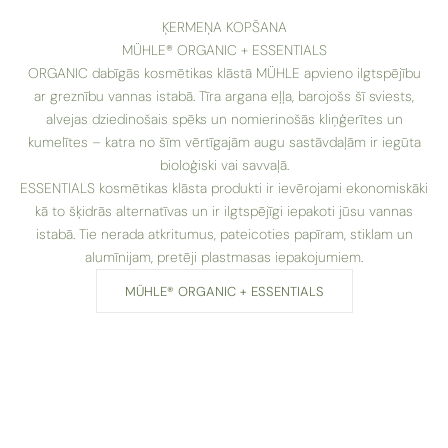
ĶERMEŅA KOPŠANA
MÜHLE® ORGANIC + ESSENTIALS
ORGANIC dabīgās kosmētikas klāstā MÜHLE apvieno ilgtspējību
ar greznību vannas istabā. Tīra argana eļļa, barojošs šī sviests,
alvejas dziedinošais spēks un nomierinošās kliņģerītes un
kumelītes – katra no šīm vērtīgajām augu sastāvdaļām ir iegūta
bioloģiski vai savvaļā.
ESSENTIALS kosmētikas klāsta produkti ir ievērojami ekonomiskāki
kā to šķidrās alternatīvas un ir ilgtspējīgi iepakoti jūsu vannas
istabā. Tie nerada atkritumus, pateicoties papīram, stiklam un
alumīnijam, pretēji plastmasas iepakojumiem.
MÜHLE® ORGANIC + ESSENTIALS
ĀTRA PIEGĀDE UZ PAKOMĀTIEM VAI AR KURJERU
Vairāk par piegādes iespējām un cenām atradīsi
šeit