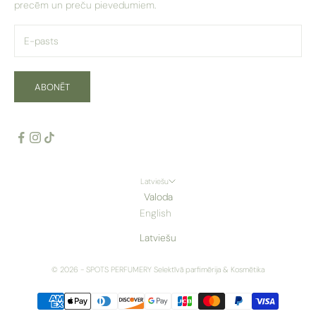
precēm un preču pievedumiem.
ABONĒT
Latviešu
Valoda
English
Latviešu
© 2026 - SPOTS PERFUMERY
Selektīvā parfimērija & Kosmētika