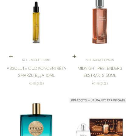
Pievienot grozam
Pievienot grozam
NEIL JACQUET PARIS
NEIL JACQUET PARIS
ABSOLUTE OUD KONCENTRĒTA
MIDNIGHT PRETENDERS
SMARŽU EĻĻA 10ML
EKSTRAKTS 50ML
AKCIJAS CENA
AKCIJAS CENA
€60,00
€160,00
IZPĀRDOTS — JAUTĀJIET PAR PIEGĀDI