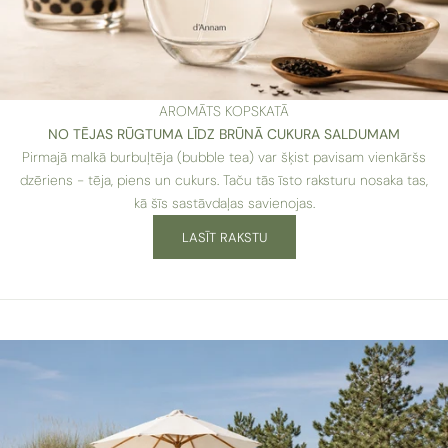
AROMĀTS KOPSKATĀ
NO TĒJAS RŪGTUMA LĪDZ BRŪNĀ CUKURA SALDUMAM
Pirmajā malkā burbuļtēja (bubble tea) var šķist pavisam vienkāršs
dzēriens - tēja, piens un cukurs. Taču tās īsto raksturu nosaka tas,
kā šīs sastāvdaļas savienojas.
LASĪT RAKSTU