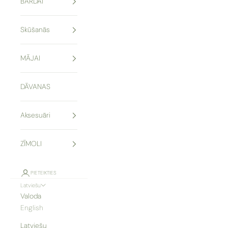
BĀRDAI
Skūšanās
MĀJAI
DĀVANAS
Aksesuāri
ZĪMOLI
PIETEIKTIES
Latviešu
Valoda
English
Latviešu