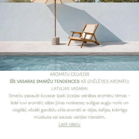
AROMĀTU CEĻVEDIS
ŠĪS VASARAS SMARŽU TENDENCES:
KĀ IZVĒLĒTIES AROMĀTU
LATVIJAS VASARAI
Smaržu pasaulē šovasar īpaši izceļas vairākas aromātu tēmas -
ādai tuvi aromāti; sāļas jūras noskaņas; sulīgas augļu notis un
vieglāki, vēsāki gardēžu stila aromāti ar tējas, kafijas, krēmīga
muskusa vai sausas vaniļas niansēm.
Lasīt rakstu