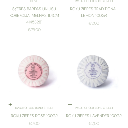
DOVO
TAYLOR OF OLD BOND STREET
ŠĶĒRES BĀRDAS UN ŪSU
ROKU ZIEPES TRADITIONAL
KOREKCIJAI MELNAS 11,4CM
LEMON 100GR
41453281
AKCIJAS CENA
€7,00
AKCIJAS CENA
€75,00
Pievienot grozam
Pievienot grozam
TAYLOR OF OLD BOND STREET
TAYLOR OF OLD BOND STREET
ROKU ZIEPES ROSE 100GR
ROKU ZIEPES LAVENDER 100GR
AKCIJAS CENA
AKCIJAS CENA
€7,00
€7,00