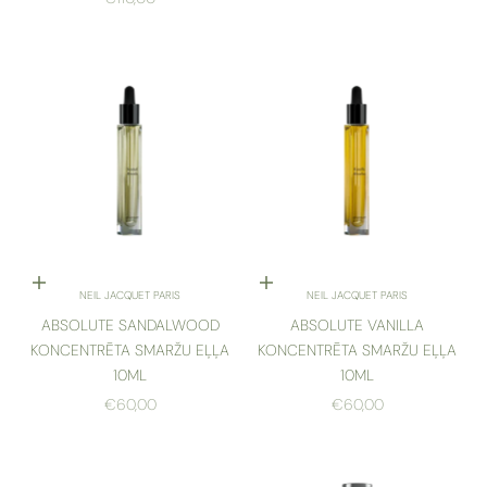
Pievienot grozam
Pievienot grozam
NEIL JACQUET PARIS
NEIL JACQUET PARIS
ABSOLUTE SANDALWOOD
ABSOLUTE VANILLA
KONCENTRĒTA SMARŽU EĻĻA
KONCENTRĒTA SMARŽU EĻĻA
10ML
10ML
AKCIJAS CENA
AKCIJAS CENA
€60,00
€60,00