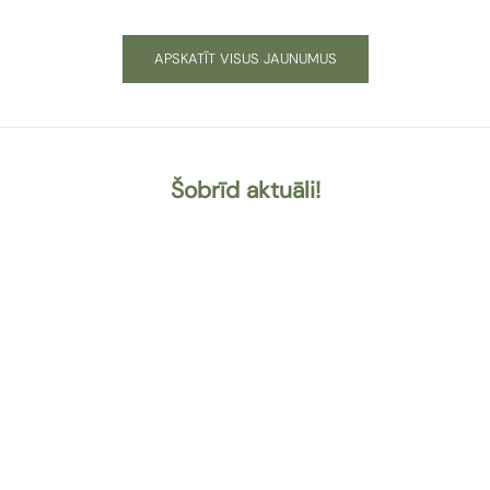
APSKATĪT VISUS JAUNUMUS
Šobrīd aktuāli!
SEJAS KOPŠANA
PARFIMĒRIJA
IEPIRKTIES
IEPIRKTIES