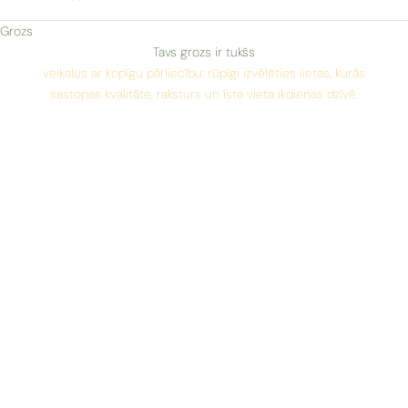
Grozs
NEATKARĪGS VEIKALS RĪGĀ
SPOTS ir neatkarīgs ģimenes uzņēmums Rīgā, kas apvieno divus
Tavs grozs ir tukšs
veikalus ar kopīgu pārliecību: rūpīgi izvēlēties lietas, kurās
sastopas kvalitāte, raksturs un īsta vieta ikdienas dzīvē.